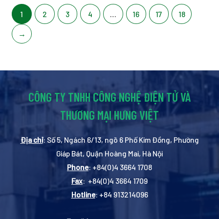
1
2
3
4
…
16
17
18
→
CÔNG TY TNHH CÔNG NGHỆ ĐIỆN TỬ VÀ
THƯƠNG MẠI HƯNG VIỆT
Địa chỉ
: Số 5, Ngách 6/13, ngõ 6 Phố Kim Đồng, Phường
Giáp Bát, Quận Hoàng Mai, Hà Nội
Phone
: +84(0)4 3664 1708
Fax
: +84(0)4 3664 1709
Hotline
: +84 913214096