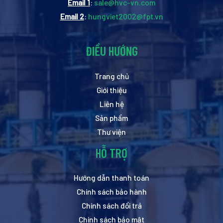
Email 1
:
sale@hvc-vn.com
Email 2
:
hungviet2002@fpt.vn
ĐIỀU HƯỚNG
Trang chủ
Giới thiệu
Liên hệ
Sản phẩm
Thư viện
HỖ TRỢ
Hướng dẫn thanh toán
Chính sách bảo hành
Chính sách đổi trả
Chính sách bảo mật