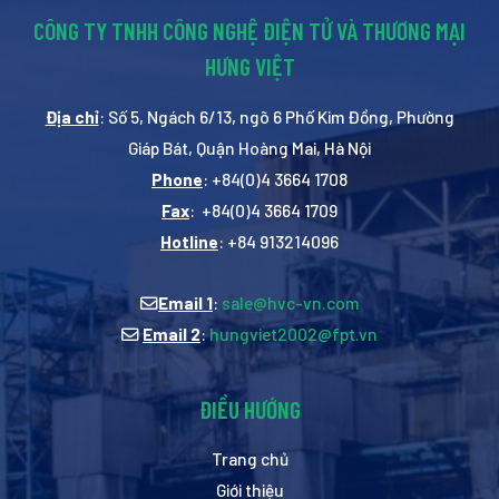
CÔNG TY TNHH CÔNG NGHỆ ĐIỆN TỬ VÀ THƯƠNG MẠI
HƯNG VIỆT
Địa chỉ
: Số 5, Ngách 6/13, ngõ 6 Phố Kim Đồng, Phường
Giáp Bát, Quận Hoàng Mai, Hà Nội
Phone
: +84(0)4 3664 1708
Fax
: +84(0)4 3664 1709
Hotline
: +84 913214096
Email 1
:
sale@hvc-vn.com
Email 2
:
hungviet2002@fpt.vn
ĐIỀU HƯỚNG
Trang chủ
Giới thiệu