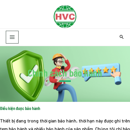
Skip
MAIN
to
MENU
content
Chính sách bảo hành
Điều kiện được bảo hành
Thiết bị đang trong thời gian bảo hành, thời hạn này được ghi trên
tem bảo hành và phiếu bảo hành của sản phẩm. Chúng tôi chỉ bảo