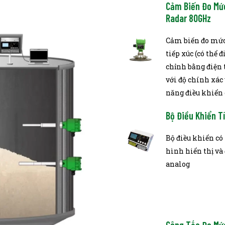
Cảm Biến Đo Mứ
Radar 80GHz
Cảm biến đo mứ
tiếp xúc (có thể đ
chỉnh bằng điện 
với độ chính xác
năng điều khiển 
Bộ Điều Khiển T
Bộ điều khiển c
hình hiển thị và 
analog