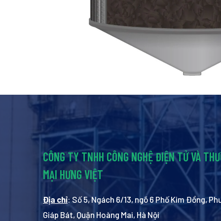
CÔNG TY TNHH CÔNG NGHỆ ĐIỆN TỬ VÀ TH
MẠI HƯNG VIỆT
Địa chỉ
: Số 5, Ngách 6/13, ngõ 6 Phố Kim Đồng, P
Giáp Bát, Quận Hoàng Mai, Hà Nội