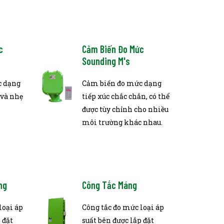
c
Cảm Biến Đo Mức
Sounding M's
c dạng
Cảm biến đo mức dạng
 và nhẹ
tiếp xúc chắc chắn, có thể
được tùy chỉnh cho nhiều
môi trường khác nhau.
ng
Công Tắc Máng
loại áp
Công tắc đo mức loại áp
 đặt
suất bên được lắp đặt