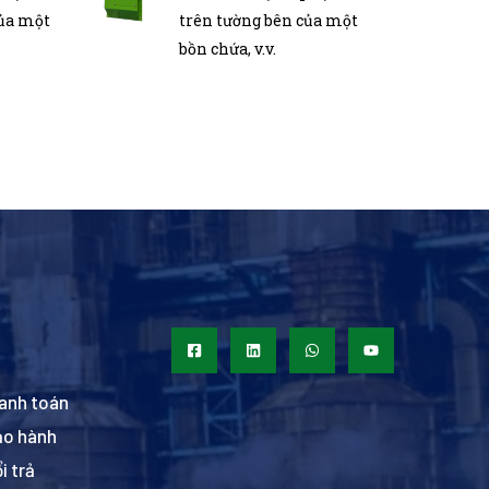
của một
trên tường bên của một
bồn chứa, v.v.
anh toán
ảo hành
i trả