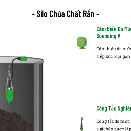
- Silo Chứa Chất Rắn -
Cảm Biến Đo Mứ
Sounding V
Cảm biến đo mứ
tiếp xúc loại gọn
Công Tắc Nghiê
Công tắc đo mức 
suất bên được lắp