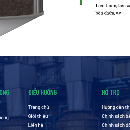
trên tường bên 
bồn chứa, v.v.
ƯƠNG
ĐIỀU HƯỚNG
HỖ TRỢ
Trang chủ
Hướng dẫn th
Giới thiệu
Chính sách b
hường
Liên hệ
Chính sách đổ