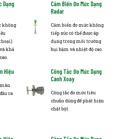
c Dạng
Cảm Biến Đo Mức Dạng
Radar
c không
Cảm biến đo mức không
iều
tiếp xúc có thể được áp
thoại)
dụng trong môi trường
 và khả
bụi bặm và nhiệt độ cao.
cao.
ín Hiệu
Công Tắc Đo Mức Dạng
Cánh Xoay
ó màn
Công tắc đo mức tiêu
đầu ra
chuẩn dùng để phát hiện
chất bột.