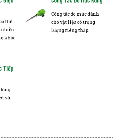
c Điện
Công Tắc Đo Mức Rung
Công tắc đo mức dành
có thể
cho vật liệu có trọng
 nhiều
lượng riêng thấp.
ng khác
c Tiếp
 dùng
ớt và