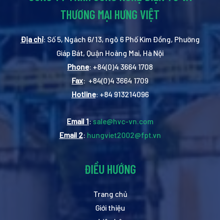
THƯƠNG MẠI HƯNG VIỆT
Địa chỉ
: Số 5, Ngách 6/13, ngõ 6 Phố Kim Đồng, Phường
Giáp Bát, Quận Hoàng Mai, Hà Nội
Phone
: +84(0)4 3664 1708
Fax
: +84(0)4 3664 1709
Hotline
: +84 913214096
Email 1
:
sale@hvc-vn.com
Email 2
:
hungviet2002@fpt.vn
ĐIỀU HƯỚNG
Trang chủ
Giới thiệu