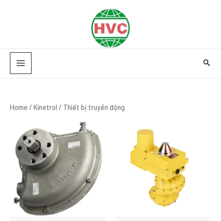
Skip
MAIN
to
MENU
content
Home
/
Kinetrol
/ Thiết bị truyền động