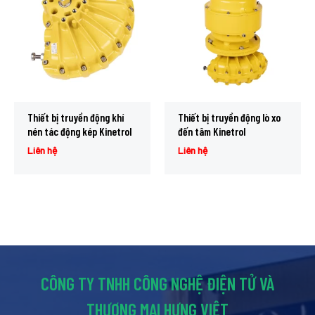
Thiết bị truyền động khí
Thiết bị truyền động lò xo
nén tác động kép Kinetrol
đến tâm Kinetrol
Liên hệ
Liên hệ
CÔNG TY TNHH CÔNG NGHỆ ĐIỆN TỬ VÀ
THƯƠNG MẠI HƯNG VIỆT