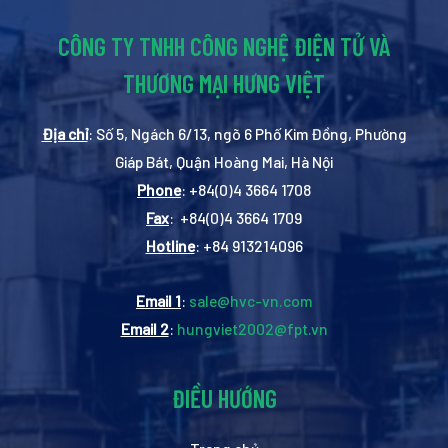
CÔNG TY TNHH CÔNG NGHỆ ĐIỆN TỬ VÀ
THƯƠNG MẠI HƯNG VIỆT
Địa chỉ
: Số 5, Ngách 6/13, ngõ 6 Phố Kim Đồng, Phường
Giáp Bát, Quận Hoàng Mai, Hà Nội
Phone
: +84(0)4 3664 1708
Fax
: +84(0)4 3664 1709
Hotline
: +84 913214096
Email 1
:
sale@hvc-vn.com
Email 2
:
hungviet2002@fpt.vn
ĐIỀU HƯỚNG