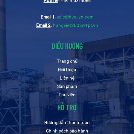
Hotline
: +84 913214096
Email 1
:
sale@hvc-vn.com
Email 2
:
hungviet2002@fpt.vn
ĐIỀU HƯỚNG
Trang chủ
Giới thiệu
Liên hệ
Sản phẩm
Thư viện
HỖ TRỢ
Hướng dẫn thanh toán
Chính sách bảo hành