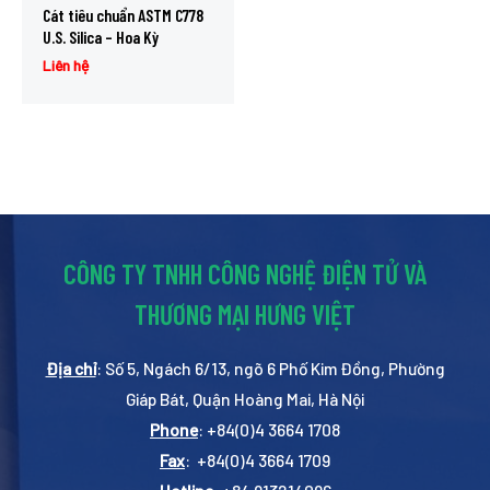
Cát tiêu chuẩn ASTM C778
U.S. Silica – Hoa Kỳ
Liên hệ
CÔNG TY TNHH CÔNG NGHỆ ĐIỆN TỬ VÀ
THƯƠNG MẠI HƯNG VIỆT
Địa chỉ
: Số 5, Ngách 6/13, ngõ 6 Phố Kim Đồng, Phường
Giáp Bát, Quận Hoàng Mai, Hà Nội
Phone
: +84(0)4 3664 1708
Fax
: +84(0)4 3664 1709