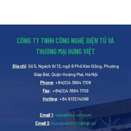
CÔNG TY TNHH CÔNG NGHỆ ĐIỆN TỬ VÀ
THƯƠNG MẠI HƯNG VIỆT
Địa chỉ
: Số 5, Ngách 6/13, ngõ 6 Phố Kim Đồng, Phường
Giáp Bát, Quận Hoàng Mai, Hà Nội
Phone
: +84(0)4 3664 1708
Fax
: +84(0)4 3664 1709
Hotline
: +84 913214096
Email 1
:
sale@hvc-vn.com
Email 2
:
hungviet2002@fpt.vn