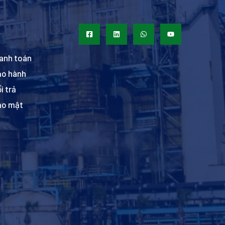
anh toán
ảo hành
i trả
ảo mật