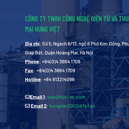
CÔNG TY TNHH CÔNG NGHỆ ĐIỆN TỬ VÀ TH
MẠI HƯNG VIỆT
Địa chỉ
: Số 5, Ngách 6/13, ngõ 6 Phố Kim Đồng, P
Giáp Bát, Quận Hoàng Mai, Hà Nội
Phone
: +84(0)4 3664 1708
Fax
: +84(0)4 3664 1709
Hotline
: +84 913214096
Email 1
:
sale@hvc-vn.com
Email 2
:
hungviet2002@fpt.vn