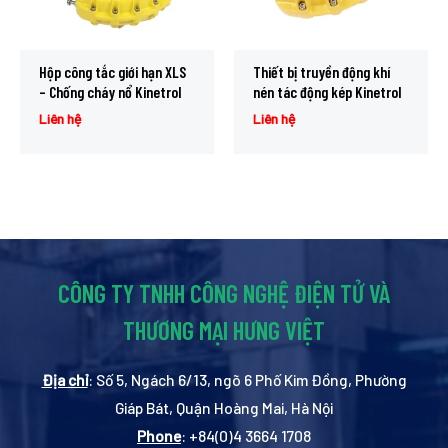
Hộp công tắc giới hạn XLS
Thiết bị truyền động khí
– Chống cháy nổ Kinetrol
nén tác động kép Kinetrol
Liên hệ
Liên hệ
CÔNG TY TNHH CÔNG NGHỆ ĐIỆN TỬ VÀ
THƯƠNG MẠI HƯNG VIỆT
Địa chỉ
: Số 5, Ngách 6/13, ngõ 6 Phố Kim Đồng, Phường
Giáp Bát, Quận Hoàng Mai, Hà Nội
Phone
: +84(0)4 3664 1708