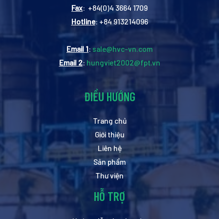
Fax
: +84(0)4 3664 1709
Hotline
: +84 913214096
Email 1
:
sale@hvc-vn.com
Email 2
:
hungviet2002@fpt.vn
ĐIỀU HƯỚNG
Trang chủ
Giới thiệu
Liên hệ
Sản phẩm
Thư viện
HỖ TRỢ