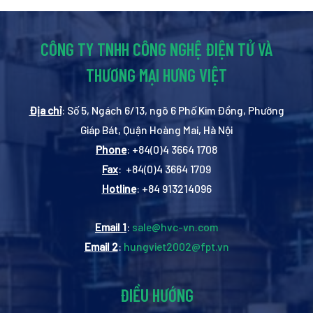
CÔNG TY TNHH CÔNG NGHỆ ĐIỆN TỬ VÀ
THƯƠNG MẠI HƯNG VIỆT
Địa chỉ
: Số 5, Ngách 6/13, ngõ 6 Phố Kim Đồng, Phường
Giáp Bát, Quận Hoàng Mai, Hà Nội
Phone
: +84(0)4 3664 1708
Fax
: +84(0)4 3664 1709
Hotline
: +84 913214096
Email 1
:
sale@hvc-vn.com
Email 2
:
hungviet2002@fpt.vn
ĐIỀU HƯỚNG