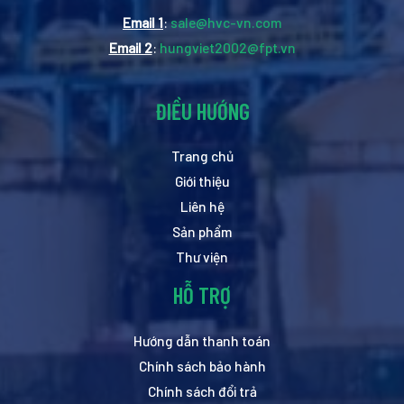
Email 1
:
sale@hvc-vn.com
Email 2
:
hungviet2002@fpt.vn
ĐIỀU HƯỚNG
Trang chủ
Giới thiệu
Liên hệ
Sản phẩm
Thư viện
HỖ TRỢ
Hướng dẫn thanh toán
Chính sách bảo hành
Chính sách đổi trả