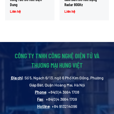
Dung
Radar 80GHz
Liên hệ
Liên hệ
CÔNG TY TNHH CÔNG NGHỆ ĐIỆN TỬ VÀ
THƯƠNG MẠI HƯNG VIỆT
Địa chỉ
: Số 5, Ngách 6/13, ngõ 6 Phố Kim Đồng, Phường
Giáp Bát, Quận Hoàng Mai, Hà Nội
Phone
: +84(0)4 3664 1708
Fax
: +84(0)4 3664 1709
Hotline
: +84 913214096