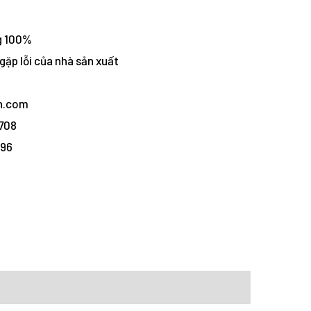
g 100%
gặp lỗi của nhà sản xuất
vn.com
1708
096