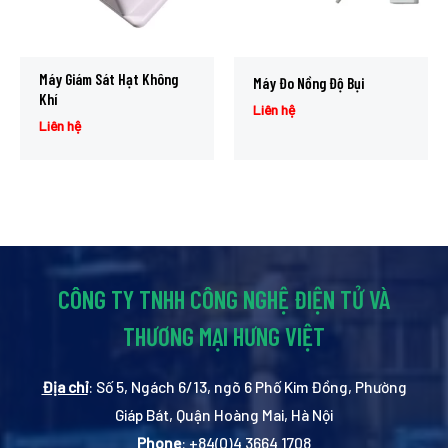
Máy Giám Sát Hạt Không
Máy Đo Nồng Độ Bụi
Khí
Liên hệ
Liên hệ
CÔNG TY TNHH CÔNG NGHỆ ĐIỆN TỬ VÀ
THƯƠNG MẠI HƯNG VIỆT
Địa chỉ
: Số 5, Ngách 6/13, ngõ 6 Phố Kim Đồng, Phường
Giáp Bát, Quận Hoàng Mai, Hà Nội
Phone
: +84(0)4 3664 1708