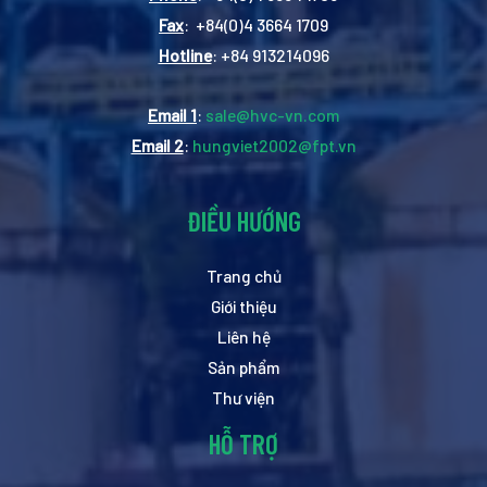
Fax
: +84(0)4 3664 1709
Hotline
: +84 913214096
Email 1
:
sale@hvc-vn.com
Email 2
:
hungviet2002@fpt.vn
ĐIỀU HƯỚNG
Trang chủ
Giới thiệu
Liên hệ
Sản phẩm
Thư viện
HỖ TRỢ