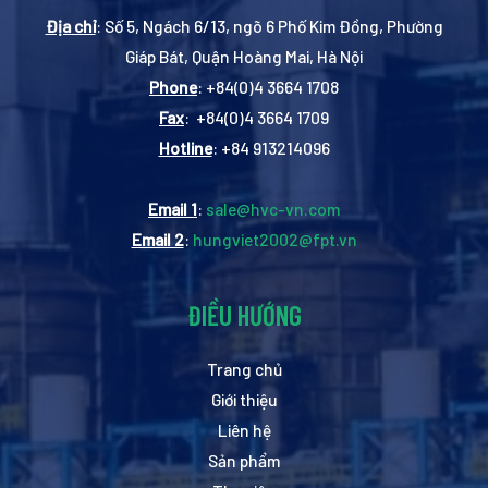
Địa chỉ
: Số 5, Ngách 6/13, ngõ 6 Phố Kim Đồng, Phường
Giáp Bát, Quận Hoàng Mai, Hà Nội
Phone
: +84(0)4 3664 1708
Fax
: +84(0)4 3664 1709
Hotline
: +84 913214096
Email 1
:
sale@hvc-vn.com
Email 2
:
hungviet2002@fpt.vn
ĐIỀU HƯỚNG
Trang chủ
Giới thiệu
Liên hệ
Sản phẩm