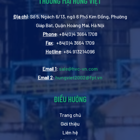
THƯƠNG MẠI HƯNG VIỆT
Địa chỉ
: Số 5, Ngách 6/13, ngõ 6 Phố Kim Đồng, Phường
Giáp Bát, Quận Hoàng Mai, Hà Nội
Phone
: +84(0)4 3664 1708
Fax
: +84(0)4 3664 1709
Hotline
: +84 913214096
Email 1
:
sale@hvc-vn.com
Email 2
:
hungviet2002@fpt.vn
ĐIỀU HƯỚNG
Trang chủ
Giới thiệu
Liên hệ