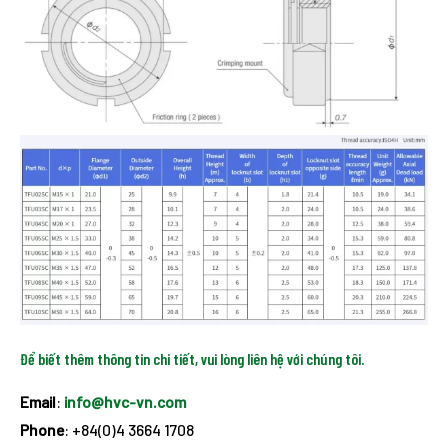
Để biết thêm thông tin chi tiết, vui lòng liên hệ với chúng tôi.
Email
:
info@hvc-vn.com
Phone
: +84(0)4 3664 1708