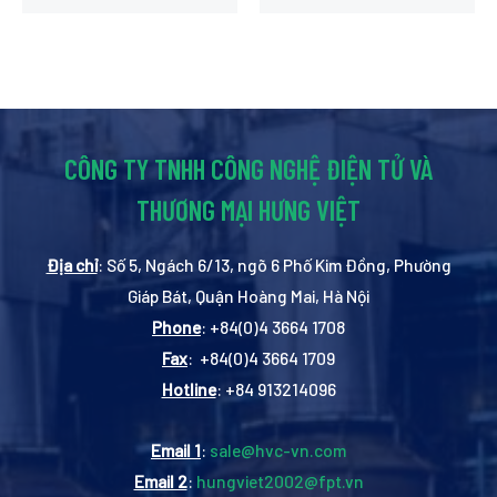
CÔNG TY TNHH CÔNG NGHỆ ĐIỆN TỬ VÀ
THƯƠNG MẠI HƯNG VIỆT
Địa chỉ
: Số 5, Ngách 6/13, ngõ 6 Phố Kim Đồng, Phường
Giáp Bát, Quận Hoàng Mai, Hà Nội
Phone
: +84(0)4 3664 1708
Fax
: +84(0)4 3664 1709
Hotline
: +84 913214096
Email 1
:
sale@hvc-vn.com
Email 2
:
hungviet2002@fpt.vn