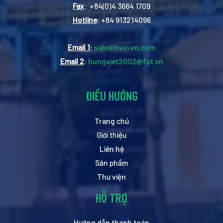
Fax
: +84(0)4 3664 1709
Hotline
: +84 913214096
Email 1
:
sale@hvc-vn.com
Email 2
:
hungviet2002@fpt.vn
ĐIỀU HƯỚNG
Trang chủ
Giới thiệu
Liên hệ
Sản phẩm
Thư viện
HỖ TRỢ
Hướng dẫn thanh toán