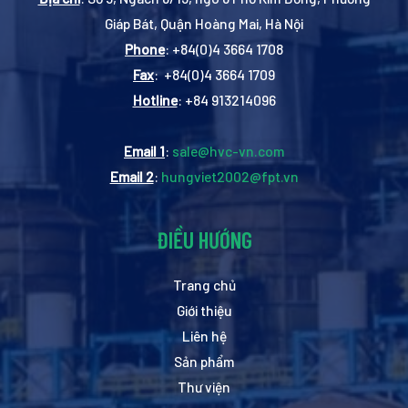
Giáp Bát, Quận Hoàng Mai, Hà Nội
Phone
: +84(0)4 3664 1708
Fax
: +84(0)4 3664 1709
Hotline
: +84 913214096
Email 1
:
sale@hvc-vn.com
Email 2
:
hungviet2002@fpt.vn
ĐIỀU HƯỚNG
Trang chủ
Giới thiệu
Liên hệ
Sản phẩm
Thư viện