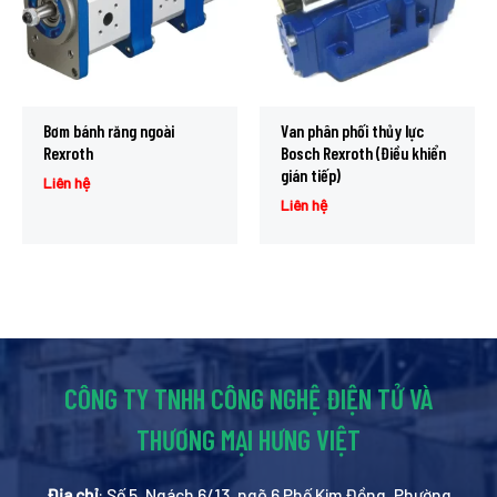
Bơm bánh răng ngoài
Van phân phối thủy lực
Rexroth
Bosch Rexroth (Điều khiển
gián tiếp)
Liên hệ
Liên hệ
CÔNG TY TNHH CÔNG NGHỆ ĐIỆN TỬ VÀ
THƯƠNG MẠI HƯNG VIỆT
Địa chỉ
: Số 5, Ngách 6/13, ngõ 6 Phố Kim Đồng, Phường