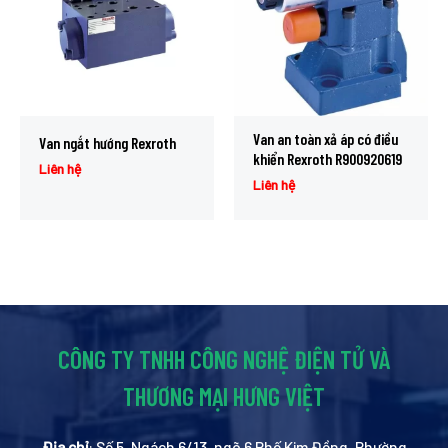
Van an toàn xả áp có điều
Van ngắt hướng Rexroth
khiển Rexroth R900920619
Liên hệ
Liên hệ
CÔNG TY TNHH CÔNG NGHỆ ĐIỆN TỬ VÀ
THƯƠNG MẠI HƯNG VIỆT
Địa chỉ
: Số 5, Ngách 6/13, ngõ 6 Phố Kim Đồng, Phường