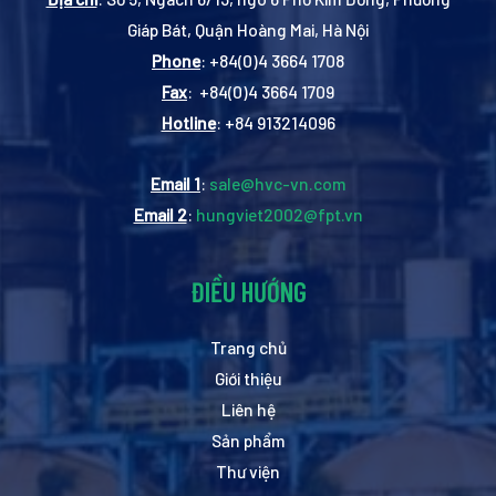
Giáp Bát, Quận Hoàng Mai, Hà Nội
Phone
: +84(0)4 3664 1708
Fax
: +84(0)4 3664 1709
Hotline
: +84 913214096
Email 1
:
sale@hvc-vn.com
Email 2
:
hungviet2002@fpt.vn
ĐIỀU HƯỚNG
Trang chủ
Giới thiệu
Liên hệ
Sản phẩm
Thư viện