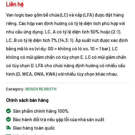
Liên hệ
Van logic bao gồm bể chứa (LC) và nắp (LFA) được đặt hàng
riêng. Các hộp van định hướng có tỷ lệ diện tích phù hợp với
nhu cầu ứng dụng. LC..A có tỷ lệ diện tích 50% hoặc (2:1).
LC..B có tỷ lệ diện tích 7% (14,3: 1). Áp suất nứt được xác định
bằng mã lò xo (ví dụ: 00 = không có lò xo, 10 = 1 bar). LC
không có mũi giảm chấn có tùy chọn E. LC có mũi giảm chấn
có tùy chọn D. LFA cho chức năng định hướng có nhiều cấu
hình (D, WEA, GWA, KWA) với nhiều tùy chọn khác nhau.
Category:
BOSCH REXROTH
Chính sách bán hàng
Sản phẩm chính hãng 100%
Bảo hành đổi trả nếu gặp lỗi của nhà sản xuất
Giao hàng toàn quốc