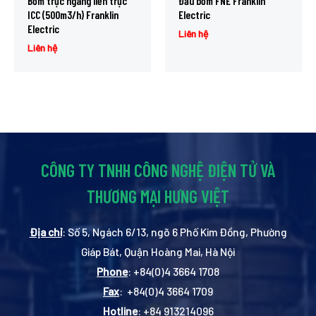
Bơm trục ngang liền trục
Đầu bơm FNE Franklin
ICC (500m3/h) Franklin
Electric
Electric
Liên hệ
Liên hệ
CÔNG TY TNHH CÔNG NGHỆ ĐIỆN TỬ VÀ
THƯƠNG MẠI HƯNG VIỆT
Địa chỉ
: Số 5, Ngách 6/13, ngõ 6 Phố Kim Đồng, Phường
Giáp Bát, Quận Hoàng Mai, Hà Nội
Phone
: +84(0)4 3664 1708
Fax
: +84(0)4 3664 1709
Hotline
: +84 913214096