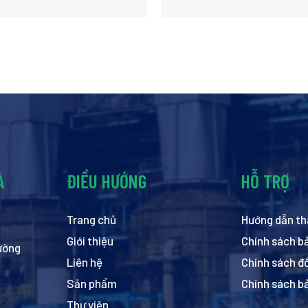
À
ĐIỀU HƯỚNG
HỖ TRỢ
Trang chủ
Hướng dẫn th
Giới thiệu
Chính sách b
hường
Liên hệ
Chính sách đổ
Sản phẩm
Chính sách b
Thư viện