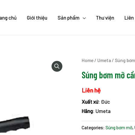
ang chủ
Giới thiệu
Sản phẩm
Thư viện
Liên
Home
/
Umeta
/
Súng bơm
Súng bơm mỡ cầ
Liên hệ
Xuất xứ
: Đức
Hãng
: Umeta
Categories:
Súng bơm mỡ
,