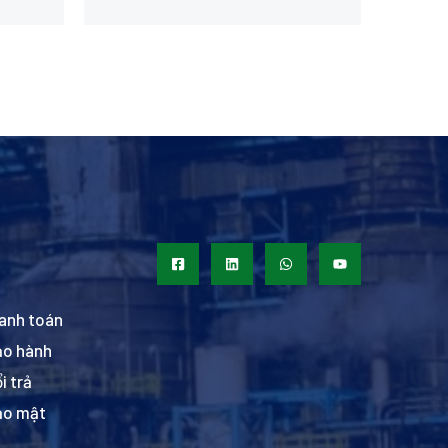
anh toán
ảo hành
i trả
ảo mật