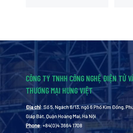
CÔNG TY TNHH CÔNG NGHỆ ĐIỆN TỬ V
THƯƠNG MẠI HƯNG VIỆT
Địa chỉ
: Số 5, Ngách 6/13, ngõ 6 Phố Kim Đồng, P
Giáp Bát, Quận Hoàng Mai, Hà Nội
Phone
: +84(0)4 3664 1708