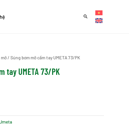
 hệ
 mỡ
/ Súng bơm mỡ cầm tay UMETA 73/PK
m tay UMETA 73/PK
Umeta