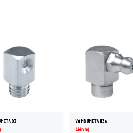
UMETA D3
Vú Mỡ UMETA H3a
ệ
Liên hệ