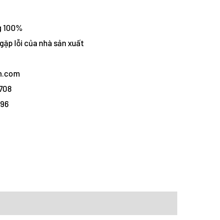
g 100%
gặp lỗi của nhà sản xuất
vn.com
1708
096