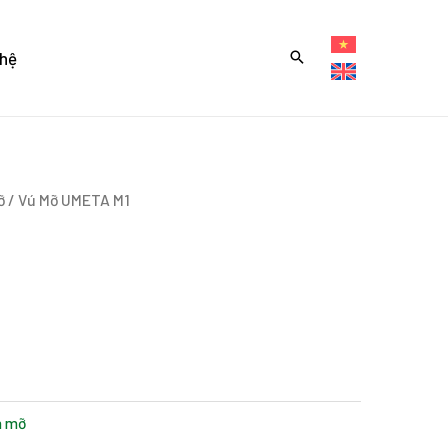
 hệ
ỡ
/ Vú Mỡ UMETA M1
m mỡ