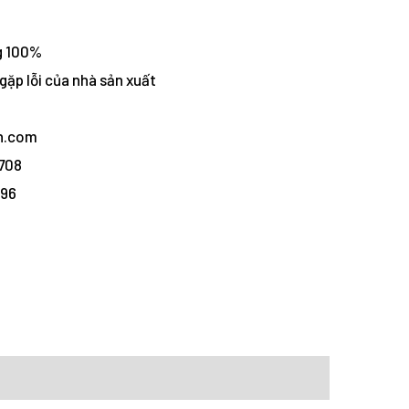
g 100%
gặp lỗi của nhà sản xuất
vn.com
1708
096