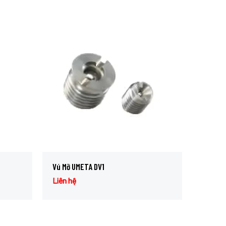
Vú Mỡ UMETA DV1
Liên hệ