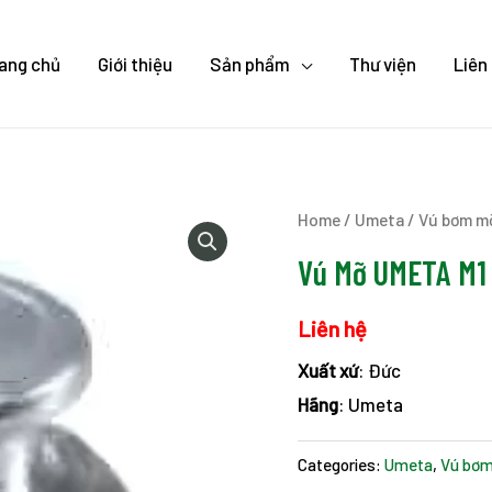
ang chủ
Giới thiệu
Sản phẩm
Thư viện
Liên
Home
/
Umeta
/
Vú bơm m
Vú Mỡ UMETA M1
Liên hệ
Xuất xứ
: Đức
Hãng
: Umeta
Categories:
Umeta
,
Vú bơ