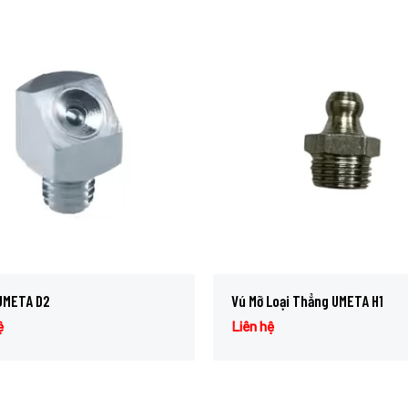
UMETA D2
Vú Mỡ Loại Thẳng UMETA H1
ệ
Liên hệ