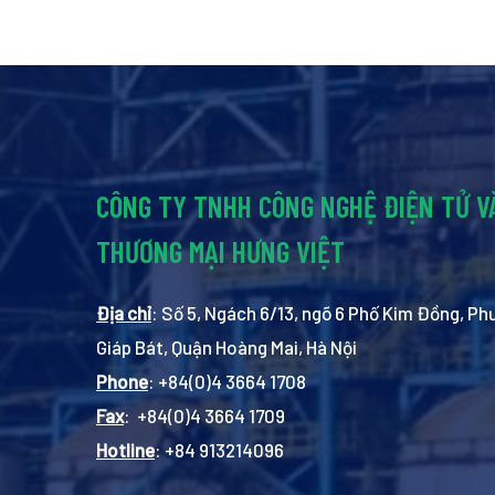
CÔNG TY TNHH CÔNG NGHỆ ĐIỆN TỬ V
THƯƠNG MẠI HƯNG VIỆT
Địa chỉ
: Số 5, Ngách 6/13, ngõ 6 Phố Kim Đồng, P
Giáp Bát, Quận Hoàng Mai, Hà Nội
Phone
: +84(0)4 3664 1708
Fax
: +84(0)4 3664 1709
Hotline
: +84 913214096