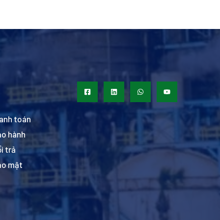
anh toán
ảo hành
i trả
ảo mật