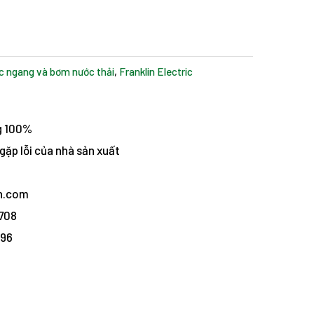
c ngang và bơm nước thải
,
Franklin Electric
g 100%
gặp lỗi của nhà sản xuất
vn.com
1708
096