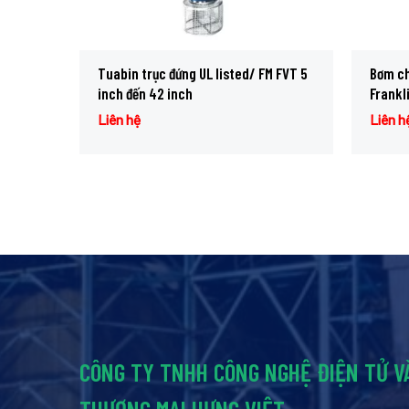
Tuabin trục đứng UL listed/ FM FVT 5
Bơm c
inch đến 42 inch
Frankl
Liên hệ
Liên h
CÔNG TY TNHH CÔNG NGHỆ ĐIỆN TỬ V
THƯƠNG MẠI HƯNG VIỆT