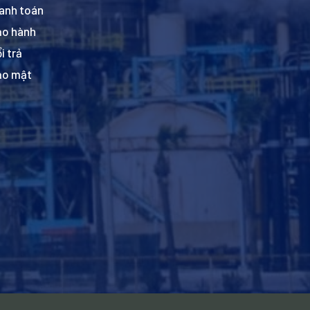
anh toán
ảo hành
i trả
ảo mật