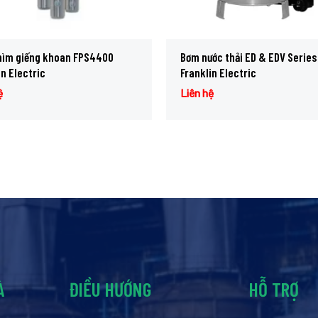
hìm giếng khoan FPS4400
Bơm nước thải ED & EDV Series
in Electric
Franklin Electric
ệ
Liên hệ
À
ĐIỀU HƯỚNG
HỖ TRỢ