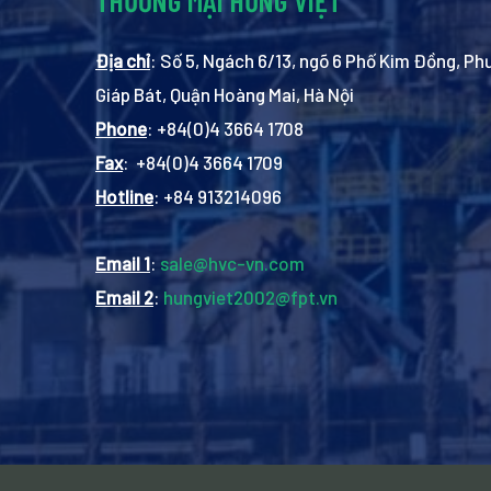
Địa chỉ
: Số 5, Ngách 6/13, ngõ 6 Phố Kim Đồng, P
Giáp Bát, Quận Hoàng Mai, Hà Nội
Phone
: +84(0)4 3664 1708
Fax
: +84(0)4 3664 1709
Hotline
: +84 913214096
Email 1
:
sale@hvc-vn.com
Email 2
:
hungviet2002@fpt.vn