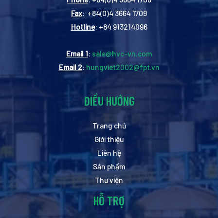
Fax
: +84(0)4 3664 1709
Hotline
: +84 913214096
Email 1
:
sale@hvc-vn.com
Email 2
:
hungviet2002@fpt.vn
ĐIỀU HƯỚNG
Trang chủ
Giới thiệu
Liên hệ
Sản phẩm
Thư viện
HỖ TRỢ