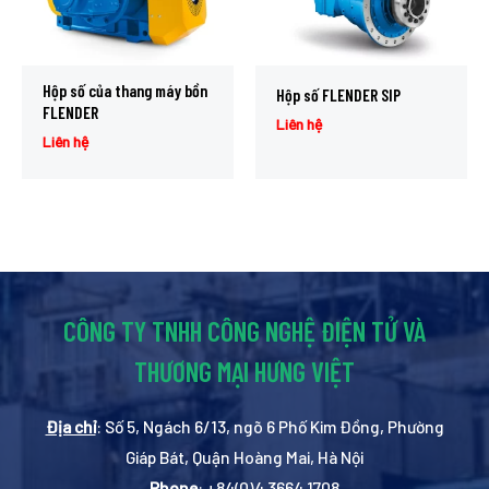
Hộp số của thang máy bồn
Hộp số FLENDER SIP
FLENDER
Liên hệ
Liên hệ
CÔNG TY TNHH CÔNG NGHỆ ĐIỆN TỬ VÀ
THƯƠNG MẠI HƯNG VIỆT
Địa chỉ
: Số 5, Ngách 6/13, ngõ 6 Phố Kim Đồng, Phường
Giáp Bát, Quận Hoàng Mai, Hà Nội
Phone
: +84(0)4 3664 1708