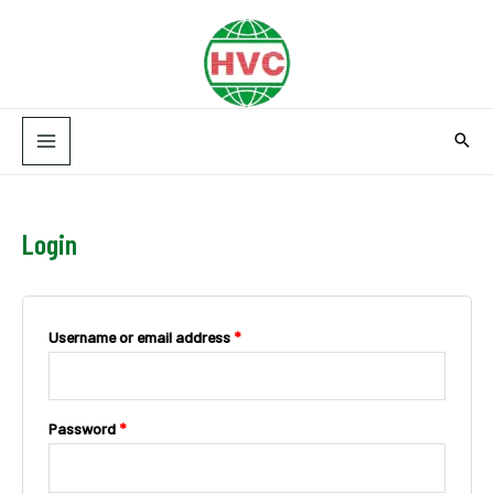
Skip
MAIN
to
MENU
content
Login
Username or email address
*
Password
*