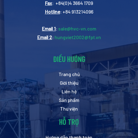
Fax
: +84(0)4 3664 1709
Hotline
: +84 913214096
Email 1
:
sale@hvc-vn.com
Email 2
:
hungviet2002@fpt.vn
ĐIỀU HƯỚNG
Trang chủ
Giới thiệu
Liên hệ
Sản phẩm
Thư viện
HỖ TRỢ
Hướng dẫn thanh toán