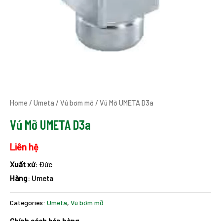
Home
/
Umeta
/
Vú bơm mỡ
/ Vú Mỡ UMETA D3a
Vú Mỡ UMETA D3a
Liên hệ
Xuất xứ
: Đức
Hãng
: Umeta
Categories:
Umeta
,
Vú bơm mỡ
Chính sách bán hàng