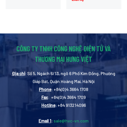
CÔNG TY TNHH CÔNG NGHỆ ĐIỆN TỬ VÀ
THƯƠNG MẠI HƯNG VIỆT
Địa chỉ
: Số 5, Ngách 6/13, ngõ 6 Phố Kim Đồng, Phường
Giáp Bát, Quận Hoàng Mai, Hà Nội
Phone
: +84(0)4 3664 1708
Fax
: +84(0)4 3664 1709
Hotline
: +84 913214096
Email 1
:
sale@hvc-vn.com