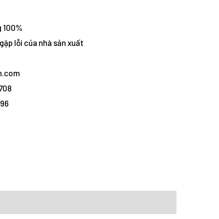
g 100%
gặp lỗi của nhà sản xuất
vn.com
1708
096