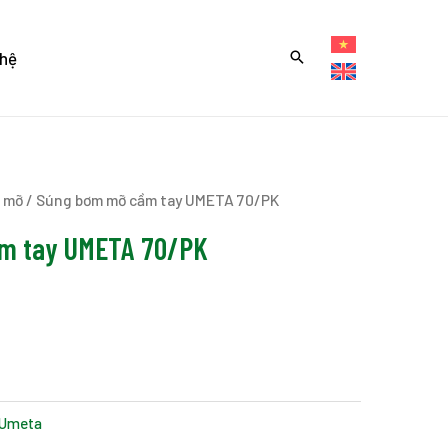
 hệ
 mỡ
/ Súng bơm mỡ cầm tay UMETA 70/PK
m tay UMETA 70/PK
Umeta