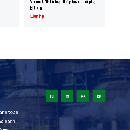
Vú mỡ UMETA loại thủy lực có bộ phận
bịt kín
Liên hệ
anh toán
ảo hành