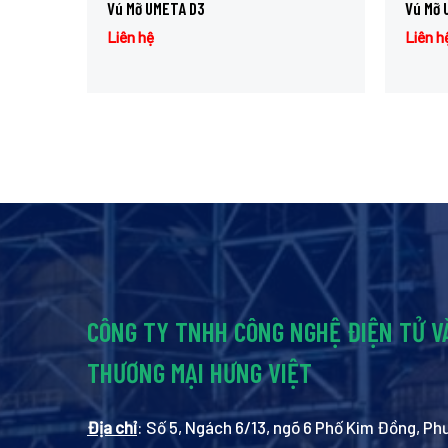
Vú Mỡ UMETA D3
Vú Mỡ 
Liên hệ
Liên h
CÔNG TY TNHH CÔNG NGHỆ ĐIỆN TỬ V
THƯƠNG MẠI HƯNG VIỆT
Địa chỉ
: Số 5, Ngách 6/13, ngõ 6 Phố Kim Đồng, P