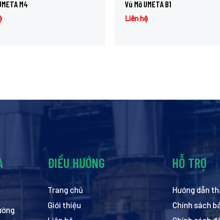
UMETA M4
Vú Mỡ UMETA B1
ệ
Liên hệ
À
ĐIỀU HƯỚNG
HỖ TRỢ
Trang chủ
Hướng dẫn th
Giới thiệu
Chính sách b
hường