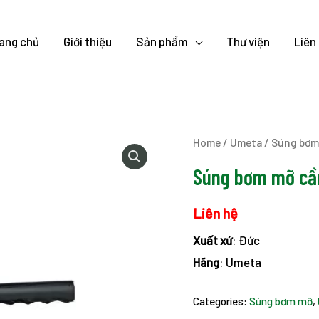
ang chủ
Giới thiệu
Sản phẩm
Thư viện
Liên
Home
/
Umeta
/
Súng bơm
Súng bơm mỡ cầ
Liên hệ
Xuất xứ
: Đức
Hãng
: Umeta
Categories:
Súng bơm mỡ
,