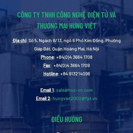
CÔNG TY TNHH CÔNG NGHỆ ĐIỆN TỬ VÀ
THƯƠNG MẠI HƯNG VIỆT
Địa chỉ
: Số 5, Ngách 6/13, ngõ 6 Phố Kim Đồng, Phường
Giáp Bát, Quận Hoàng Mai, Hà Nội
Phone
: +84(0)4 3664 1708
Fax
: +84(0)4 3664 1709
Hotline
: +84 913214096
Email 1
:
sale@hvc-vn.com
Email 2
:
hungviet2002@fpt.vn
ĐIỀU HƯỚNG