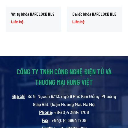
Vít tự khóa HARDLOCK HLS
Đai ốc khóa HARDLOCK HLB
Liên hệ
Liên hệ
CÔNG TY TNHH CÔNG NGHỆ ĐIỆN TỬ VÀ
THƯƠNG MẠI HƯNG VIỆT
Địa chỉ
: Số 5, Ngách 6/13, ngõ 6 Phố Kim Đồng, Phường
Giáp Bát, Quận Hoàng Mai, Hà Nội
Phone
: +84(0)4 3664 1708
Fax
: +84(0)4 3664 1709