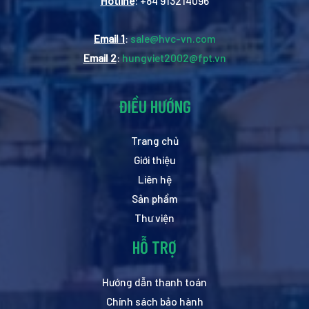
Hotline
: +84 913214096
Email 1
:
sale@hvc-vn.com
Email 2
:
hungviet2002@fpt.vn
ĐIỀU HƯỚNG
Trang chủ
Giới thiệu
Liên hệ
Sản phẩm
Thư viện
HỖ TRỢ
Hướng dẫn thanh toán
Chính sách bảo hành